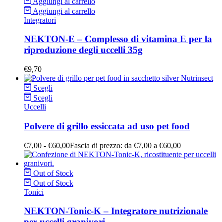
Aggiungi al carrello
Aggiungi al carrello
Integratori
NEKTON-E – Complesso di vitamina E per la
riproduzione degli uccelli 35g
€
9,70
Scegli
Scegli
Uccelli
Polvere di grillo essiccata ad uso pet food
€
7,00
-
€
60,00
Fascia di prezzo: da €7,00 a €60,00
Out of Stock
Out of Stock
Tonici
NEKTON-Tonic-K – Integratore nutrizionale
per uccelli granivori