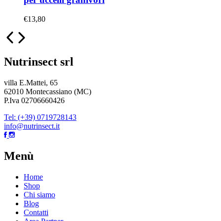
€
13,80
Nutrinsect srl
villa E.Mattei, 65
62010 Montecassiano (MC)
P.Iva 02706660426
Tel: (+39) 0719728143
info@nutrinsect.it
Menù
Home
Shop
Chi siamo
Blog
Contatti