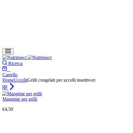
Ricerca
0
Carrello
Home
Uccelli
Grilli congelati per uccelli insettivori
Mangime per grilli
€
4,50