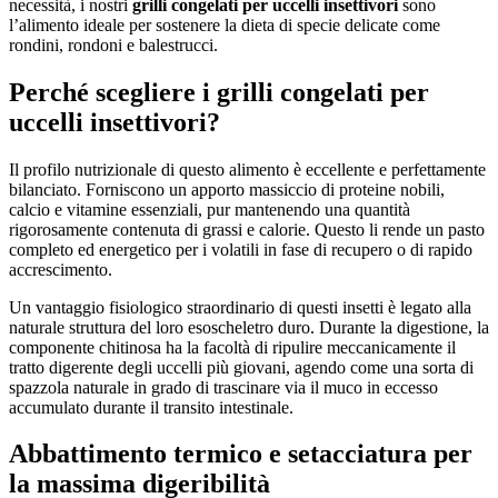
necessità, i nostri
grilli congelati per uccelli insettivori
sono
l’alimento ideale per sostenere la dieta di specie delicate come
rondini, rondoni e balestrucci.
Perché scegliere i grilli congelati per
uccelli insettivori?
Il profilo nutrizionale di questo alimento è eccellente e perfettamente
bilanciato. Forniscono un apporto massiccio di proteine nobili,
calcio e vitamine essenziali, pur mantenendo una quantità
rigorosamente contenuta di grassi e calorie. Questo li rende un pasto
completo ed energetico per i volatili in fase di recupero o di rapido
accrescimento.
Un vantaggio fisiologico straordinario di questi insetti è legato alla
naturale struttura del loro esoscheletro duro. Durante la digestione, la
componente chitinosa ha la facoltà di ripulire meccanicamente il
tratto digerente degli uccelli più giovani, agendo come una sorta di
spazzola naturale in grado di trascinare via il muco in eccesso
accumulato durante il transito intestinale.
Abbattimento termico e setacciatura per
la massima digeribilità