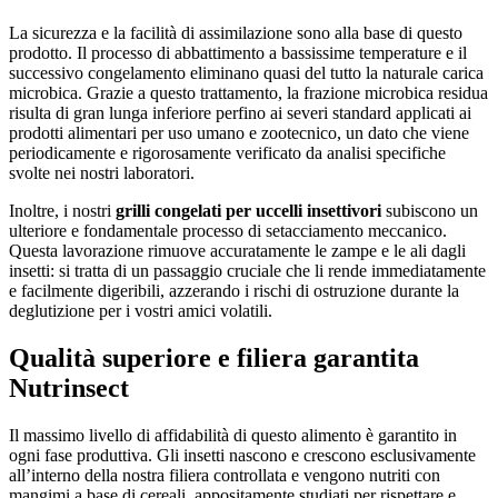
La sicurezza e la facilità di assimilazione sono alla base di questo
prodotto. Il processo di abbattimento a bassissime temperature e il
successivo congelamento eliminano quasi del tutto la naturale carica
microbica. Grazie a questo trattamento, la frazione microbica residua
risulta di gran lunga inferiore perfino ai severi standard applicati ai
prodotti alimentari per uso umano e zootecnico, un dato che viene
periodicamente e rigorosamente verificato da analisi specifiche
svolte nei nostri laboratori.
Inoltre, i nostri
grilli congelati per uccelli insettivori
subiscono un
ulteriore e fondamentale processo di setacciamento meccanico.
Questa lavorazione rimuove accuratamente le zampe e le ali dagli
insetti: si tratta di un passaggio cruciale che li rende immediatamente
e facilmente digeribili, azzerando i rischi di ostruzione durante la
deglutizione per i vostri amici volatili.
Qualità superiore e filiera garantita
Nutrinsect
Il massimo livello di affidabilità di questo alimento è garantito in
ogni fase produttiva. Gli insetti nascono e crescono esclusivamente
all’interno della nostra filiera controllata e vengono nutriti con
mangimi a base di cereali, appositamente studiati per rispettare e