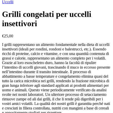
Uccelli
Grilli congelati per uccelli
insettivori
€
25,00
I grilli rappresentano un alimento fondamentale nella dieta di uccelli
insettivori (ideali per rondini, rondoni e balestrucci, etc.). Essendo
ricchi di proteine, calcio e vitamine, e con una quantità contenuta di
grassi e calorie, rappresentano un alimento completo per i volatili.
Grazie al loro esoscheletro duro, hanno la facoltà di ripulire
l’intestino di uccelli giovani, trascinando il muco in eccesso presente
nell’intestino durante il transito intestinale. Il processo di
abbattimento a basse temperature e congelamento elimina quasi del
tutto la carica microbica nei grilli, rendendo la frazione microbica di
gran lunga inferiore agli standard applicati ai prodotti alimentari per
uomo e animali. Questo viene periodicamente verificato da analisi
svolte nei nostri laboratori. Un ulteriore processo di setacciamento
rimuove zampe ed ali dai grilli, il che li rende più digeribili per i
vostri amici volatili. La qualità dei nostri grilli è garantita perché nati
e cresciuti in filiera controllata, nutriti con mangimi a base di cereali
e appositamente studiati per rispettare