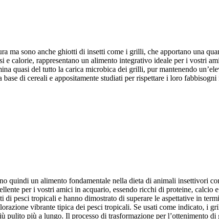
dura ma sono anche ghiotti di insetti come i grilli, che apportano una qua
i e calorie, rappresentano un alimento integrativo ideale per i vostri amic
ina quasi del tutto la carica microbica dei grilli, pur mantenendo un’eleva
 a base di cereali e appositamente studiati per rispettare i loro fabbisogn
entano quindi un alimento fondamentale nella dieta di animali insettivori c
ellente per i vostri amici in acquario, essendo ricchi di proteine, calcio e
isti di pesci tropicali e hanno dimostrato di superare le aspettative in ter
lorazione vibrante tipica dei pesci tropicali. Se usati come indicato, i 
 pulito più a lungo. Il processo di trasformazione per l’ottenimento di gr