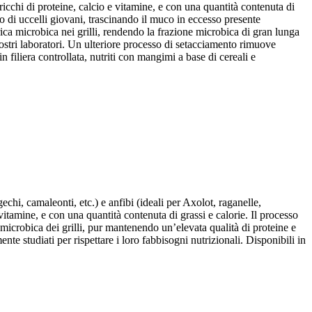
 ricchi di proteine, calcio e vitamine, e con una quantità contenuta di
ino di uccelli giovani, trascinando il muco in eccesso presente
rica microbica nei grilli, rendendo la frazione microbica di gran lunga
nostri laboratori. Un ulteriore processo di setacciamento rimuove
i in filiera controllata, nutriti con mangimi a base di cereali e
echi, camaleonti, etc.) e anfibi (ideali per Axolot, raganelle,
 vitamine, e con una quantità contenuta di grassi e calorie. Il processo
a microbica dei grilli, pur mantenendo un’elevata qualità di proteine e
mente studiati per rispettare i loro fabbisogni nutrizionali. Disponibili in