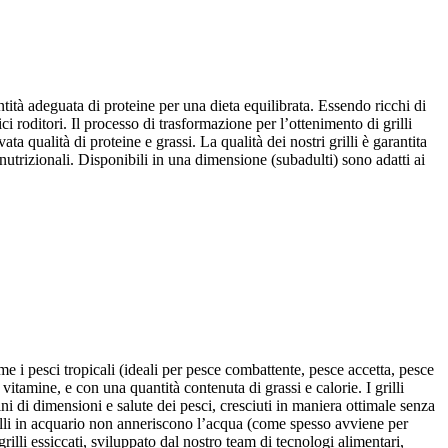
ntità adeguata di proteine per una dieta equilibrata. Essendo ricchi di
i roditori. Il processo di trasformazione per l’ottenimento di grilli
ta qualità di proteine e grassi. La qualità dei nostri grilli è garantita
i nutrizionali. Disponibili in una dimensione (subadulti) sono adatti ai
ome i pesci tropicali (ideali per pesce combattente, pesce accetta, pesce
 vitamine, e con una quantità contenuta di grassi e calorie. I grilli
mini di dimensioni e salute dei pesci, cresciuti in maniera ottimale senza
grilli in acquario non anneriscono l’acqua (come spesso avviene per
illi essiccati, sviluppato dal nostro team di tecnologi alimentari,