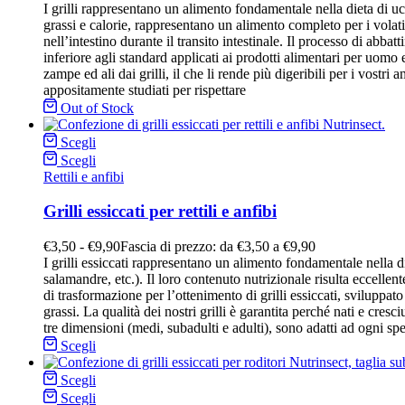
I grilli rappresentano un alimento fondamentale nella dieta di ucc
grassi e calorie, rappresentano un alimento completo per i volatil
nell’intestino durante il transito intestinale. Il processo di abb
inferiore agli standard applicati ai prodotti alimentari per uomo
zampe ed ali dai grilli, il che li rende più digeribili per i vostri a
appositamente studiati per rispettare
Out of Stock
Scegli
Scegli
Rettili e anfibi
Grilli essiccati per rettili e anfibi
€
3,50
-
€
9,90
Fascia di prezzo: da €3,50 a €9,90
I grilli essiccati rappresentano un alimento fondamentale nella die
salamandre, etc.). Il loro contenuto nutrizionale risulta eccellen
di trasformazione per l’ottenimento di grilli essiccati, sviluppat
grassi. La qualità dei nostri grilli è garantita perché nati e cresc
tre dimensioni (medi, subadulti e adulti), sono adatti ad ogni speci
Scegli
Scegli
Scegli