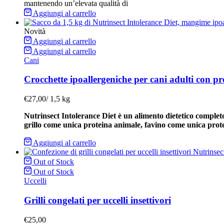
mantenendo un’elevata qualità di
Aggiungi al carrello
Novità
Aggiungi al carrello
Aggiungi al carrello
Cani
Crocchette ipoallergeniche per cani adulti con pro
€
27,00
/
1,5 kg
Nutrinsect Intolerance Diet è un alimento dietetico completo
grillo come unica proteina animale, favino come unica prote
Aggiungi al carrello
Out of Stock
Out of Stock
Uccelli
Grilli congelati per uccelli insettivori
€
25,00