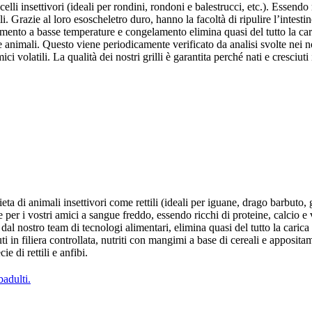
elli insettivori (ideali per rondini, rondoni e balestrucci, etc.). Essendo
i. Grazie al loro esoscheletro duro, hanno la facoltà di ripulire l’intest
attimento a basse temperature e congelamento elimina quasi del tutto la ca
 e animali. Questo viene periodicamente verificato da analisi svolte nei 
mici volatili. La qualità dei nostri grilli è garantita perché nati e cresciut
ta di animali insettivori come rettili (ideali per iguane, drago barbuto, g
te per i vostri amici a sangue freddo, essendo ricchi di proteine, calcio e
o dal nostro team di tecnologi alimentari, elimina quasi del tutto la caric
iuti in filiera controllata, nutriti con mangimi a base di cereali e apposita
e di rettili e anfibi.