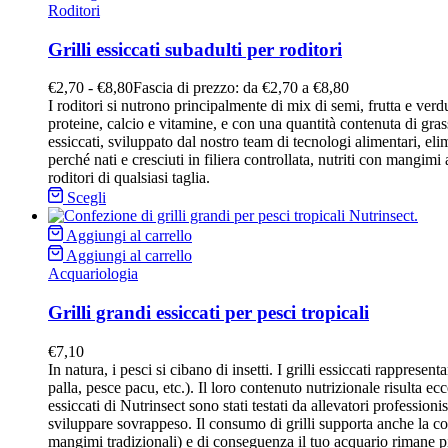
Roditori
Grilli essiccati subadulti per roditori
€
2,70
-
€
8,80
Fascia di prezzo: da €2,70 a €8,80
I roditori si nutrono principalmente di mix di semi, frutta e ver
proteine, calcio e vitamine, e con una quantità contenuta di grass
essiccati, sviluppato dal nostro team di tecnologi alimentari, elim
perché nati e cresciuti in filiera controllata, nutriti con mangimi
roditori di qualsiasi taglia.
Scegli
Aggiungi al carrello
Aggiungi al carrello
Acquariologia
Grilli grandi essiccati per pesci tropicali
€
7,10
In natura, i pesci si cibano di insetti. I grilli essiccati rappres
palla, pesce pacu, etc.). Il loro contenuto nutrizionale risulta ecc
essiccati di Nutrinsect sono stati testati da allevatori profession
sviluppare sovrappeso. Il consumo di grilli supporta anche la co
mangimi tradizionali) e di conseguenza il tuo acquario rimane più