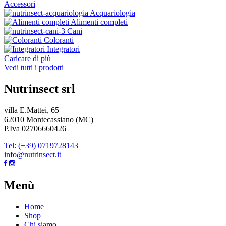
Accessori
Acquariologia
Alimenti completi
Cani
Coloranti
Integratori
Caricare di più
Vedi tutti i prodotti
Nutrinsect srl
villa E.Mattei, 65
62010 Montecassiano (MC)
P.Iva 02706660426
Tel: (+39) 0719728143
info@nutrinsect.it
Menù
Home
Shop
Chi siamo