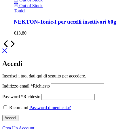
Out of Stock
Tonici
NEKTON-Tonic-I per uccelli insettivori 60g
€
13,80
Accedi
Inserisci i tuoi dati qui di seguito per accedere.
Indirizzo email
*
Richiesto
Password
*
Richiesto
Ricordami
Password dimenticata?
Accedi
Crea Un Account